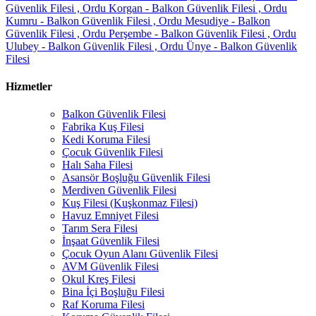
Güvenlik Filesi ,
Ordu Korgan - Balkon Güvenlik Filesi ,
Ordu
Kumru - Balkon Güvenlik Filesi ,
Ordu Mesudiye - Balkon
Güvenlik Filesi ,
Ordu Perşembe - Balkon Güvenlik Filesi ,
Ordu
Ulubey - Balkon Güvenlik Filesi ,
Ordu Ünye - Balkon Güvenlik
Filesi
Hizmetler
Balkon Güvenlik Filesi
Fabrika Kuş Filesi
Kedi Koruma Filesi
Çocuk Güvenlik Filesi
Halı Saha Filesi
Asansör Boşluğu Güvenlik Filesi
Merdiven Güvenlik Filesi
Kuş Filesi (Kuşkonmaz Filesi)
Havuz Emniyet Filesi
Tarım Sera Filesi
İnşaat Güvenlik Filesi
Çocuk Oyun Alanı Güvenlik Filesi
AVM Güvenlik Filesi
Okul Kreş Filesi
Bina İçi Boşluğu Filesi
Raf Koruma Filesi