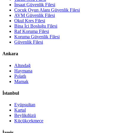
İnşaat Güvenlik Filesi
Çocuk Oyun Alanı Güvenlik Filesi
AVM Güvenlik Filesi
Okul Kreş Filesi
Bina İçi Boşluğu Filesi
Raf Koruma Filesi
Koruma Güvenlik Filesi
Güvenlik Filesi
Ankara
Altındağ
Haymana
Polatlı
Mamak
İstanbul
Eyüpsultan
Kartal
Beylikdüzü
Küçükçekmece
İzmir