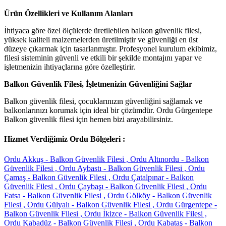
Ürün Özellikleri ve Kullanım Alanları
İhtiyaca göre özel ölçülerde üretilebilen balkon güvenlik filesi,
yüksek kaliteli malzemelerden üretilmiştir ve güvenliği en üst
düzeye çıkarmak için tasarlanmıştır. Profesyonel kurulum ekibimiz,
filesi sisteminin güvenli ve etkili bir şekilde montajını yapar ve
işletmenizin ihtiyaçlarına göre özelleştirir.
Balkon Güvenlik Filesi, İşletmenizin Güvenliğini Sağlar
Balkon güvenlik filesi, çocuklarınızın güvenliğini sağlamak ve
balkonlarınızı korumak için ideal bir çözümdür. Ordu Gürgentepe
Balkon güvenlik filesi için hemen bizi arayabilirsiniz.
Hizmet Verdiğimiz Ordu Bölgeleri :
Ordu Akkuş - Balkon Güvenlik Filesi ,
Ordu Altınordu - Balkon
Güvenlik Filesi ,
Ordu Aybastı - Balkon Güvenlik Filesi ,
Ordu
Çamaş - Balkon Güvenlik Filesi ,
Ordu Çatalpınar - Balkon
Güvenlik Filesi ,
Ordu Çaybaşı - Balkon Güvenlik Filesi ,
Ordu
Fatsa - Balkon Güvenlik Filesi ,
Ordu Gölköy - Balkon Güvenlik
Filesi ,
Ordu Gülyalı - Balkon Güvenlik Filesi ,
Ordu Gürgentepe -
Balkon Güvenlik Filesi ,
Ordu İkizce - Balkon Güvenlik Filesi ,
Ordu Kabadüz - Balkon Güvenlik Filesi ,
Ordu Kabataş - Balkon