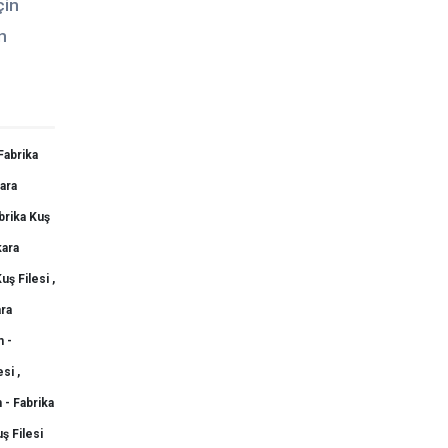
çin
n
Fabrika
ara
brika Kuş
ara
ş Filesi ,
ra
 -
si ,
 - Fabrika
ş Filesi