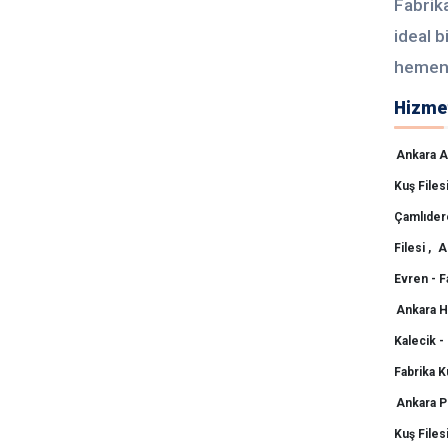
Fabrika
ideal 
hemen b
Hizmet
Ankara Ak
Kuş Filesi
Çamlıdere
Filesi ,
A
Evren - F
Ankara Ha
Kalecik - 
Fabrika Ku
Ankara Po
Kuş Filesi