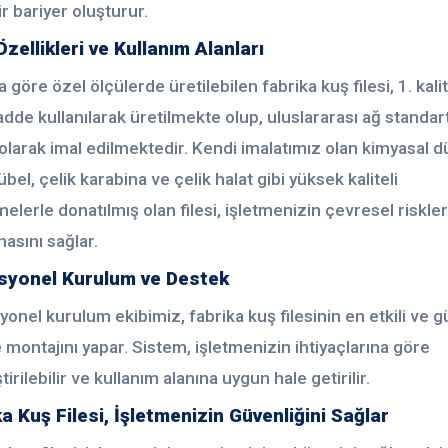
ir bariyer oluşturur.
zellikleri ve Kullanım Alanları
a göre özel ölçülerde üretilebilen fabrika kuş filesi, 1. kali
de kullanılarak üretilmekte olup, uluslararası ağ standart
larak imal edilmektedir. Kendi imalatımız olan kimyasal d
übel, çelik karabina ve çelik halat gibi yüksek kaliteli
lerle donatılmış olan filesi, işletmenizin çevresel riskle
asını sağlar.
syonel Kurulum ve Destek
onel kurulum ekibimiz, fabrika kuş filesinin en etkili ve g
 montajını yapar. Sistem, işletmenizin ihtiyaçlarına göre
tirilebilir ve kullanım alanına uygun hale getirilir.
a Kuş Filesi, İşletmenizin Güvenliğini Sağlar