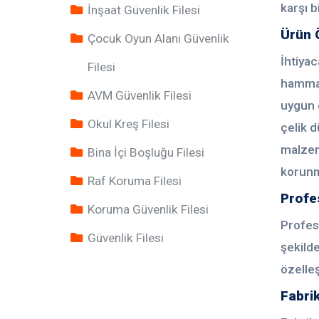
karşı b
İnşaat Güvenlik Filesi
Ürün Ö
Çocuk Oyun Alanı Güvenlik
İhtiyac
Filesi
hammad
AVM Güvenlik Filesi
uygun o
Okul Kreş Filesi
çelik d
malzeme
Bina İçi Boşluğu Filesi
korunm
Raf Koruma Filesi
Profe
Koruma Güvenlik Filesi
Profesy
Güvenlik Filesi
şekilde
özelleş
Fabrik