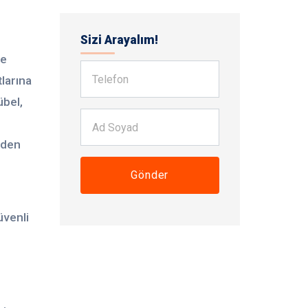
Sizi Arayalım!
te
larına
übel,
rden
Gönder
üvenli