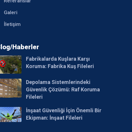
Referanslar
Galeri
İletişim
log/Haberler
Fabrikalarda Kuşlara Karşı
Koruma: Fabrika Kuş Fileleri
Depolama Sistemlerindeki
Güvenlik Çözümü: Raf Koruma
Fileleri
İnşaat Güvenliği İçin Önemli Bir
Ekipman: İnşaat Fileleri