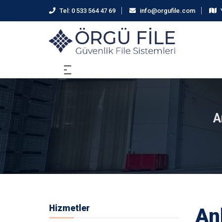
Tel:
0 533 564 47 69
info@orgufile.com
A
Hizmetler
An