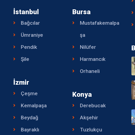
İstanbul
Bursa
Bağcılar
Mustafakemalpa
Ümraniye
şa
Pendik
Nilüfer
B
Şile
Harmancık
Orhaneli
İzmir
Çeşme
Konya
Kemalpaşa
Derebucak
Beydağ
Akşehir
Bayraklı
Tuzlukçu