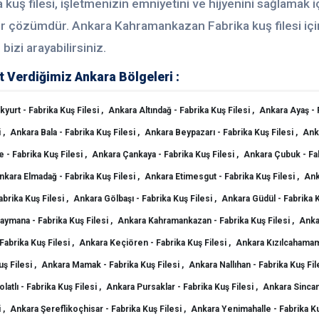
 kuş filesi, işletmenizin emniyetini ve hijyenini sağlamak i
bir çözümdür. Ankara Kahramankazan Fabrika kuş filesi içi
izi arayabilirsiniz.
 Verdiğimiz Ankara Bölgeleri :
yurt - Fabrika Kuş Filesi ,
Ankara Altındağ - Fabrika Kuş Filesi ,
Ankara Ayaş - 
 ,
Ankara Bala - Fabrika Kuş Filesi ,
Ankara Beypazarı - Fabrika Kuş Filesi ,
Ank
 - Fabrika Kuş Filesi ,
Ankara Çankaya - Fabrika Kuş Filesi ,
Ankara Çubuk - Fa
nkara Elmadağ - Fabrika Kuş Filesi ,
Ankara Etimesgut - Fabrika Kuş Filesi ,
Ank
abrika Kuş Filesi ,
Ankara Gölbaşı - Fabrika Kuş Filesi ,
Ankara Güdül - Fabrika Ku
ymana - Fabrika Kuş Filesi ,
Ankara Kahramankazan - Fabrika Kuş Filesi ,
Anka
Fabrika Kuş Filesi ,
Ankara Keçiören - Fabrika Kuş Filesi ,
Ankara Kızılcahamam
ş Filesi ,
Ankara Mamak - Fabrika Kuş Filesi ,
Ankara Nallıhan - Fabrika Kuş File
latlı - Fabrika Kuş Filesi ,
Ankara Pursaklar - Fabrika Kuş Filesi ,
Ankara Sincan
 ,
Ankara Şereflikoçhisar - Fabrika Kuş Filesi ,
Ankara Yenimahalle - Fabrika Ku