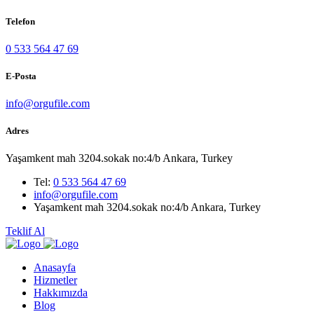
Telefon
0 533 564 47 69
E-Posta
info@orgufile.com
Adres
Yaşamkent mah 3204.sokak no:4/b Ankara, Turkey
Tel:
0 533 564 47 69
info@orgufile.com
Yaşamkent mah 3204.sokak no:4/b Ankara, Turkey
Teklif Al
Anasayfa
Hizmetler
Hakkımızda
Blog