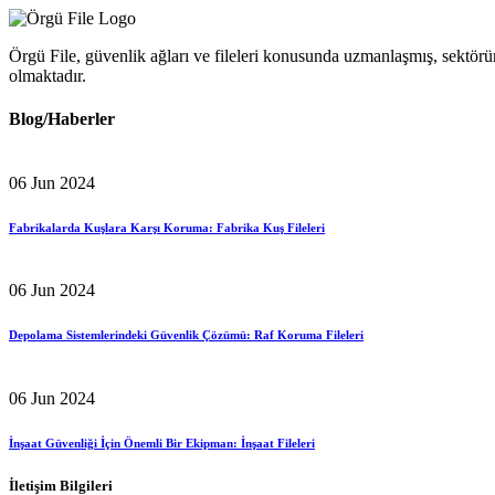
Örgü File, güvenlik ağları ve fileleri konusunda uzmanlaşmış, sektörün
olmaktadır.
Blog/Haberler
06 Jun 2024
Fabrikalarda Kuşlara Karşı Koruma: Fabrika Kuş Fileleri
06 Jun 2024
Depolama Sistemlerindeki Güvenlik Çözümü: Raf Koruma Fileleri
06 Jun 2024
İnşaat Güvenliği İçin Önemli Bir Ekipman: İnşaat Fileleri
İletişim Bilgileri