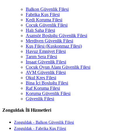
Balkon Güvenlik Filesi
Fabrika Kuş Filesi
Kedi Koruma Filesi
Çocuk Güvenlik Filesi
Halı Saha Filesi
Asansör Boşluğu Güvenlik Filesi
Merdiven Güvenlik Filesi
Kuş Filesi (Kuşkonmaz Filesi)
Havuz Emniyet Filesi
Tarım Sera Filesi
İnşaat Güvenlik Filesi
Çocuk Oyun Alanı Güvenlik Filesi
AVM Güvenlik Filesi
Okul Kreş Filesi
Bina İçi Boşluğu Filesi
Raf Koruma Filesi
Koruma Güvenlik Filesi
Güvenlik Filesi
Zonguldak İli Hizmetleri
Zonguldak - Balkon Güvenlik Filesi
Zonguldak - Fabrika Kuş Filesi