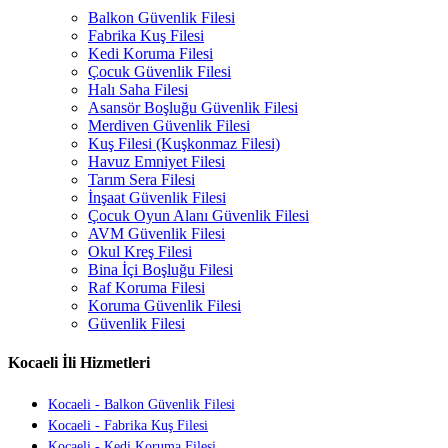
Balkon Güvenlik Filesi
Fabrika Kuş Filesi
Kedi Koruma Filesi
Çocuk Güvenlik Filesi
Halı Saha Filesi
Asansör Boşluğu Güvenlik Filesi
Merdiven Güvenlik Filesi
Kuş Filesi (Kuşkonmaz Filesi)
Havuz Emniyet Filesi
Tarım Sera Filesi
İnşaat Güvenlik Filesi
Çocuk Oyun Alanı Güvenlik Filesi
AVM Güvenlik Filesi
Okul Kreş Filesi
Bina İçi Boşluğu Filesi
Raf Koruma Filesi
Koruma Güvenlik Filesi
Güvenlik Filesi
Kocaeli İli Hizmetleri
Kocaeli - Balkon Güvenlik Filesi
Kocaeli - Fabrika Kuş Filesi
Kocaeli - Kedi Koruma Filesi