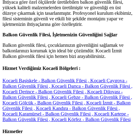
İhtiyaca göre özel ölçülerde üretilebilen balkon güvenlik filesi,
yüksek kaliteli malzemelerden üretilmiştir ve güvenliği en üst
düzeye çıkarmak için tasarlanmıştır. Profesyonel kurulum ekibimiz,
filesi sisteminin güvenli ve etkili bir şekilde montajını yapar ve
işletmenizin ihtiyaçlarına göre özelleştirir.
Balkon Güvenlik Filesi, İşletmenizin Güvenliğini Sağlar
Balkon güvenlik filesi, çocuklarınızın güvenliğini sağlamak ve
balkonlarınızı korumak için ideal bir çözümdür. Kocaeli İzmit
Balkon güvenlik filesi için hemen bizi arayabilirsiniz.
Hizmet Verdiğimiz Kocaeli Bölgeleri :
Kocaeli Başiskele - Balkon Güvenlik Filesi ,
Kocaeli Çayırova -
Balkon Güvenlik Filesi ,
Kocaeli Darıca - Balkon Güvenlik Filesi ,
Kocaeli Derince - Balkon Güvenlik Filesi ,
Kocaeli Dilovası -
Balkon Güvenlik Filesi ,
Kocaeli Gebze - Balkon Güvenlik Filesi ,
Kocaeli Gölcük - Balkon Güvenlik Filesi ,
Kocaeli İzmit - Balkon
Güvenlik Filesi ,
Kocaeli Kandıra - Balkon Güvenlik Filesi ,
Kocaeli Karamürsel - Balkon Güvenlik Filesi ,
Kocaeli Kartepe -
Balkon Güvenlik Filesi ,
Kocaeli Körfez - Balkon Güvenlik Filesi
Hizmetler