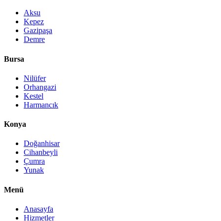
Aksu
Kepez
Gazipaşa
Demre
Bursa
Nilüfer
Orhangazi
Kestel
Harmancık
Konya
Doğanhisar
Cihanbeyli
Çumra
Yunak
Menü
Anasayfa
Hizmetler