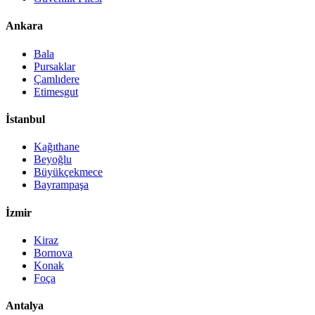
Ankara
Bala
Pursaklar
Çamlıdere
Etimesgut
İstanbul
Kağıthane
Beyoğlu
Büyükçekmece
Bayrampaşa
İzmir
Kiraz
Bornova
Konak
Foça
Antalya