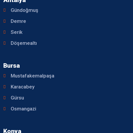
Gündoğmuş
Demre
Serik
Döşemealtı
Bursa
Mustafakemalpaşa
Karacabey
Gürsu
Osmangazi
Konya