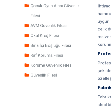
Çocuk Oyun Alanı Güvenlik
İhtiyac
hammad
Filesi
uygun o
AVM Güvenlik Filesi
çelik d
Okul Kreş Filesi
malzeme
korunm
Bina İçi Boşluğu Filesi
Profe
Raf Koruma Filesi
Profesy
Koruma Güvenlik Filesi
şekilde
Güvenlik Filesi
özelleş
Fabrik
Fabrika
ideal b