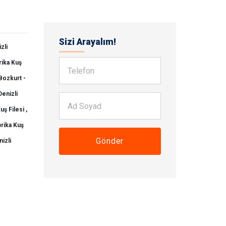
Sizi Arayalım!
zli
rika Kuş
Bozkurt -
Denizli
uş Filesi ,
brika Kuş
Gönder
izli