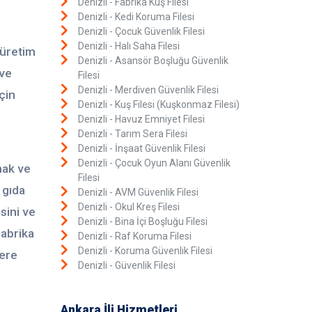
Denizli - Fabrika Kuş Filesi
Denizli - Kedi Koruma Filesi
Denizli - Çocuk Güvenlik Filesi
Denizli - Halı Saha Filesi
 üretim
Denizli - Asansör Boşluğu Güvenlik
 ve
Filesi
Denizli - Merdiven Güvenlik Filesi
çin
Denizli - Kuş Filesi (Kuşkonmaz Filesi)
Denizli - Havuz Emniyet Filesi
Denizli - Tarım Sera Filesi
Denizli - İnşaat Güvenlik Filesi
Denizli - Çocuk Oyun Alanı Güvenlik
mak ve
Filesi
 gıda
Denizli - AVM Güvenlik Filesi
Denizli - Okul Kreş Filesi
sini ve
Denizli - Bina İçi Boşluğu Filesi
Fabrika
Denizli - Raf Koruma Filesi
Denizli - Koruma Güvenlik Filesi
lere
Denizli - Güvenlik Filesi
Ankara İli Hizmetleri