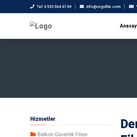
Tel:
0 533 564 47 69
info@orgufile.com
Anasay
Hizmetler
Den
Balkon Güvenlik Filesi