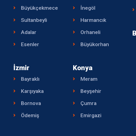
Büyükçekmece
İnegöl
Sultanbeyli
Harmancık
Adalar
Orhaneli
B
Esenler
Büyükorhan
İzmir
Konya
Bayraklı
Meram
Karşıyaka
Beyşehir
Bornova
Çumra
Ödemiş
Emirgazi