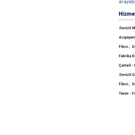
arayabi
Hizmet
Denizli M
Acıpayam 
Filesi ,
De
Fabrika Ku
Çameli - 
Denizli G
Filesi ,
D
Tavas - F