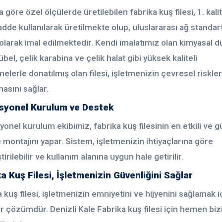
a göre özel ölçülerde üretilebilen fabrika kuş filesi, 1. kali
de kullanılarak üretilmekte olup, uluslararası ağ standart
larak imal edilmektedir. Kendi imalatımız olan kimyasal d
übel, çelik karabina ve çelik halat gibi yüksek kaliteli
lerle donatılmış olan filesi, işletmenizin çevresel riskle
asını sağlar.
syonel Kurulum ve Destek
onel kurulum ekibimiz, fabrika kuş filesinin en etkili ve g
 montajını yapar. Sistem, işletmenizin ihtiyaçlarına göre
tirilebilir ve kullanım alanına uygun hale getirilir.
a Kuş Filesi, İşletmenizin Güvenliğini Sağlar
 kuş filesi, işletmenizin emniyetini ve hijyenini sağlamak i
ir çözümdür. Denizli Kale Fabrika kuş filesi için hemen biz