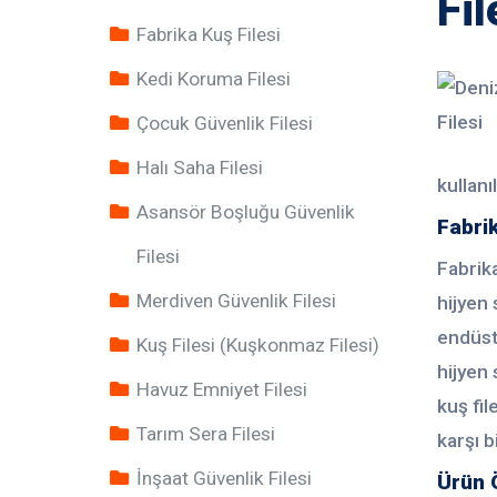
Fil
Fabrika Kuş Filesi
Kedi Koruma Filesi
Çocuk Güvenlik Filesi
Halı Saha Filesi
kullanı
Asansör Boşluğu Güvenlik
Fabrik
Filesi
Fabrika
Merdiven Güvenlik Filesi
hijyen 
endüst
Kuş Filesi (Kuşkonmaz Filesi)
hijyen 
Havuz Emniyet Filesi
kuş fil
Tarım Sera Filesi
karşı b
İnşaat Güvenlik Filesi
Ürün Ö