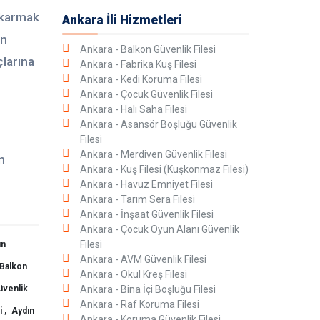
ıkarmak
Ankara İli Hizmetleri
in
Ankara - Balkon Güvenlik Filesi
çlarına
Ankara - Fabrika Kuş Filesi
Ankara - Kedi Koruma Filesi
Ankara - Çocuk Güvenlik Filesi
Ankara - Halı Saha Filesi
Ankara - Asansör Boşluğu Güvenlik
Filesi
Ankara - Merdiven Güvenlik Filesi
n
Ankara - Kuş Filesi (Kuşkonmaz Filesi)
Ankara - Havuz Emniyet Filesi
Ankara - Tarım Sera Filesi
Ankara - İnşaat Güvenlik Filesi
Ankara - Çocuk Oyun Alanı Güvenlik
Filesi
ın
Ankara - AVM Güvenlik Filesi
 Balkon
Ankara - Okul Kreş Filesi
üvenlik
Ankara - Bina İçi Boşluğu Filesi
Ankara - Raf Koruma Filesi
i ,
Aydın
Ankara - Koruma Güvenlik Filesi