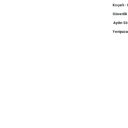
Koçarlı -
Güvenlik 
Aydın Sök
Yenipazar