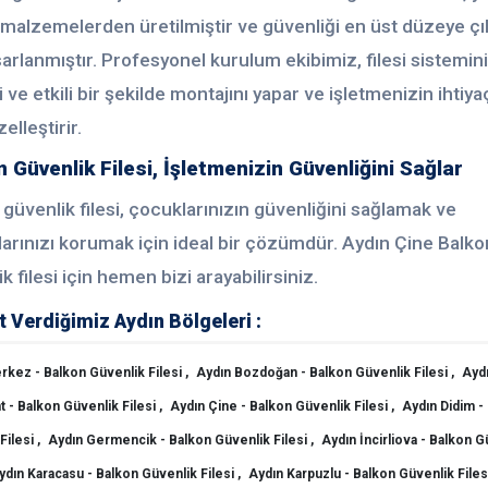
li malzemelerden üretilmiştir ve güvenliği en üst düzeye ç
sarlanmıştır. Profesyonel kurulum ekibimiz, filesi sistemin
 ve etkili bir şekilde montajını yapar ve işletmenizin ihtiya
elleştirir.
 Güvenlik Filesi, İşletmenizin Güvenliğini Sağlar
güvenlik filesi, çocuklarınızın güvenliğini sağlamak ve
larınızı korumak için ideal bir çözümdür. Aydın Çine Balko
k filesi için hemen bizi arayabilirsiniz.
 Verdiğimiz Aydın Bölgeleri :
rkez - Balkon Güvenlik Filesi ,
Aydın Bozdoğan - Balkon Güvenlik Filesi ,
Ayd
 - Balkon Güvenlik Filesi ,
Aydın Çine - Balkon Güvenlik Filesi ,
Aydın Didim -
Filesi ,
Aydın Germencik - Balkon Güvenlik Filesi ,
Aydın İncirliova - Balkon G
ydın Karacasu - Balkon Güvenlik Filesi ,
Aydın Karpuzlu - Balkon Güvenlik Files