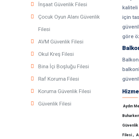
İnşaat Güvenlik Filesi
kalite
Çocuk Oyun Alanı Güvenlik
için ta
güvenli
Filesi
göre öz
AVM Güvenlik Filesi
Balkon
Okul Kreş Filesi
Balkon 
Bina İçi Boşluğu Filesi
balkon
Raf Koruma Filesi
güvenli
Koruma Güvenlik Filesi
Hizmet
Güvenlik Filesi
Aydın Me
Buharkent
Güvenlik 
Filesi ,
A