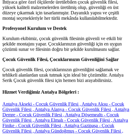
İhtiyaca göre özel ölçülerde üretilebilen çocuk güvenlik filesi,
yüksek kaliteli malzemelerden üretilmiş olup, güvenliği en üst
düzeye çıkarmak için tasarlanmıştır. Dayanıklı yapısı ve çeşitli
montaj seçenekleriyle her türlü mekânda kullanılabilmektedir.
Profesyonel Kurulum ve Destek
Kurulum ekibimiz, çocuk güvenlik filesinin güvenli ve etkili bir
şekilde montajını yapar. Çocuklarınızın güvenliği için en uygun
çözümü sunar ve filesinin doğru bir şekilde kurulmasını sağlar.
Çocuk Güvenlik Filesi, Çocuklarınızın Güvenliğini Sağlar
Çocuk güvenlik filesi, çocuklarınızın güvenliğini sağlamak ve
tehlikeli alanlardan uzak tutmak için ideal bir çözümdür. Antalya
Serik Çocuk güvenlik filesi için hemen bizi arayabilirsiniz.
Hizmet Verdiğimiz Antalya Bölgeleri :
Antalya Akseki - Çocuk Güvenlik Filesi ,
Antalya Aksu - Çocuk
Güvenlik Filesi ,
Antalya Alanya - Çocuk Güvenlik Filesi ,
Antalya
Demre - Çocuk Güvenlik Filesi ,
Antalya Döşemealtı - Çocuk
Güvenlik Filesi ,
Antalya Elmalı - Çocuk Güvenlik Filesi ,
Antalya
Finike - Çocuk Güvenlik Filesi ,
Antalya Gazipaşa - Çocuk
Güvenlik Filesi ,
Antalya Gündoğmuş - Çocuk Güvenlik Filesi ,