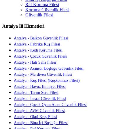
Raf Koruma Filesi
Koruma Güvenlik Filesi
Güvenlik Filesi
Antalya İli Hizmetleri
Antalya - Balkon Güvenlik Filesi
Antalya - Fabrika Kuş Filesi
Antalya - Kedi Koruma Filesi
Antalya - Çocuk Güvenlik Filesi
Antalya - Halı Saha Filesi
Antalya - Asansör Boşluğu Güvenlik Filesi
Antalya - Merdiven Güvenlik Filesi
Antalya - Kuş Filesi (Kuşkonmaz Filesi)
Antalya - Havuz Emniyet Filesi
Antalya - Tarım Sera Filesi
Antalya - İnşaat Güvenlik Filesi
Antalya - Çocuk Oyun Alanı Güvenlik Filesi
Antalya - AVM Güvenlik Filesi
Antalya - Okul Kreş Filesi
Antalya - Bina İçi Boşluğu Filesi
Antalya - Raf Koruma Filesi