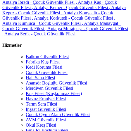
Antalya İbradı - Çocuk Güvenlik Filesi ,
Antalya Kaş - Çocuk
Güvenlik Filesi ,
Antalya Kemer - Çocuk Güvenlik Filesi ,
Antalya
Kepez - Çocuk Güvenlik Filesi ,
Antalya Konyaaltı - Çocuk
Güvenlik Filesi ,
Antalya Korkuteli - Çocuk Güvenlik Filesi ,
Antalya Kumluca - Çocuk Güvenlik Filesi ,
Antalya Manavgat -
Çocuk Güvenlik Filesi ,
Antalya Muratpaşa - Çocuk Güvenlik Filesi
,
Antalya Serik - Çocuk Güvenlik Filesi
Hizmetler
Balkon Güvenlik Filesi
Fabrika Kuş Filesi
Kedi Koruma Filesi
Çocuk Güvenlik Filesi
Halı Saha Filesi
Asansör Boşluğu Güvenlik Filesi
Merdiven Güvenlik Filesi
Kuş Filesi (Kuşkonmaz Filesi)
Havuz Emniyet Filesi
Tarım Sera Filesi
İnşaat Güvenlik Filesi
Çocuk Oyun Alanı Güvenlik Filesi
AVM Güvenlik Filesi
Okul Kreş Filesi
Bina İçi Boşluğu Filesi