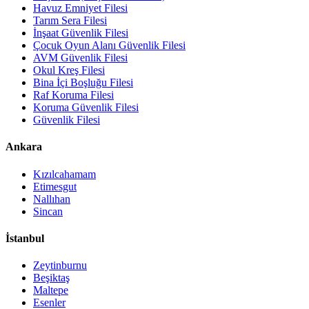
Havuz Emniyet Filesi
Tarım Sera Filesi
İnşaat Güvenlik Filesi
Çocuk Oyun Alanı Güvenlik Filesi
AVM Güvenlik Filesi
Okul Kreş Filesi
Bina İçi Boşluğu Filesi
Raf Koruma Filesi
Koruma Güvenlik Filesi
Güvenlik Filesi
Ankara
Kızılcahamam
Etimesgut
Nallıhan
Sincan
İstanbul
Zeytinburnu
Beşiktaş
Maltepe
Esenler